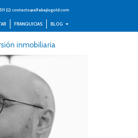
511
contacto@alfabajiogold.com
TAR
FRANQUICIAS
BLOG
sión inmobiliaria