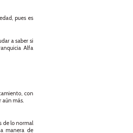
iedad, pues es
dar a saber si
anquicia Alfa
ncamiento, con
r aún más.
s de lo normal
r a manera de