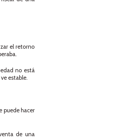
zar el retorno
peraba.
piedad no está
 ve estable.
se puede hacer
 venta de una