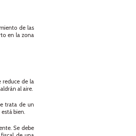
imiento de las
rto en la zona
e reduce de la
ldrán al aire.
se trata de un
 está bien.
ente. Se debe
fiscal de una