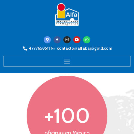
4777658511
contacto@alfabajiogold.com
+
100
oficinas en México