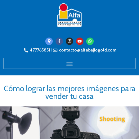
4777658511
contacto@alfabajiogold.com
Cómo lograr las mejores imágenes para
vender tu casa