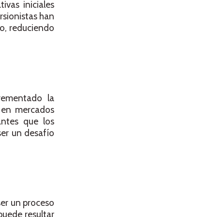
ivas iniciales
rsionistas han
to, reduciendo
crementado la
e en mercados
antes que los
ser un desafío
ser un proceso
puede resultar