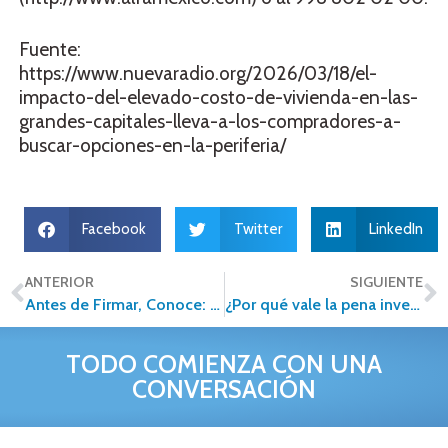
Fuente:
https://www.nuevaradio.org/2026/03/18/el-
impacto-del-elevado-costo-de-vivienda-en-las-
grandes-capitales-lleva-a-los-compradores-a-
buscar-opciones-en-la-periferia/
Facebook
Twitter
LinkedIn
ANTERIOR
SIGUIENTE
Antes de Firmar, Conoce: Los Términos Inmobiliarios que Pueden Salvar (o Arruinar) tu Inversión
¿Por qué vale la pena invertir en una franquicia Alfa en 2026?
TODO COMIENZA CON UNA
CONVERSACIÓN