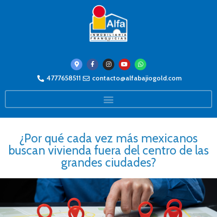
4777658511
contacto@alfabajiogold.com
¿Por qué cada vez más mexicanos
buscan vivienda fuera del centro de las
grandes ciudades?